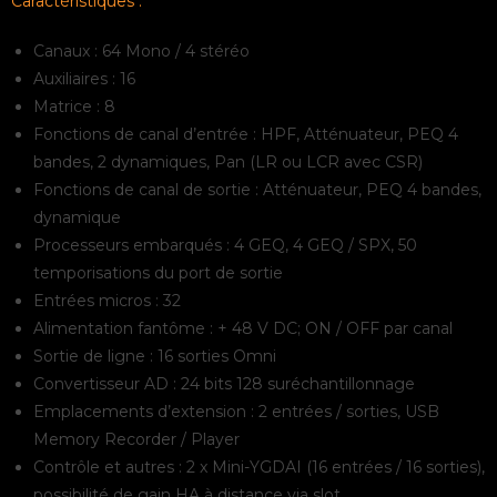
Caractéristiques :
Canaux : 64 Mono / 4 stéréo
Auxiliaires : 16
Matrice : 8
Fonctions de canal d’entrée : HPF, Atténuateur, PEQ 4
bandes, 2 dynamiques, Pan (LR ou LCR avec CSR)
Fonctions de canal de sortie : Atténuateur, PEQ 4 bandes,
dynamique
Processeurs embarqués : 4 GEQ, 4 GEQ / SPX, 50
temporisations du port de sortie
Entrées micros : 32
Alimentation fantôme : + 48 V DC; ON / OFF par canal
Sortie de ligne : 16 sorties Omni
Convertisseur AD : 24 bits 128 suréchantillonnage
Emplacements d’extension : 2 entrées / sorties, USB
Memory Recorder / Player
Contrôle et autres : 2 x Mini-YGDAI (16 entrées / 16 sorties),
possibilité de gain HA à distance via slot